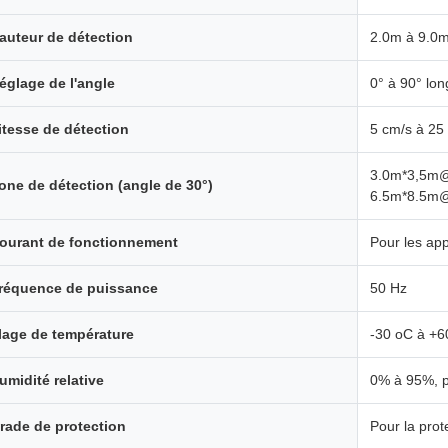
auteur de détection
2.0m à 9.0
églage de l'angle
0° à 90° lon
itesse de détection
5 cm/s à 25
3.0m*3,5m@
one de détection (angle de 30°)
6.5m*8.5m@
ourant de fonctionnement
Pour les ap
réquence de puissance
50 Hz
lage de température
-30 oC à +6
umidité relative
0% à 95%, p
rade de protection
Pour la prot