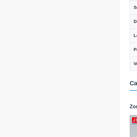
S
D
L
P
V
Ca
Zo