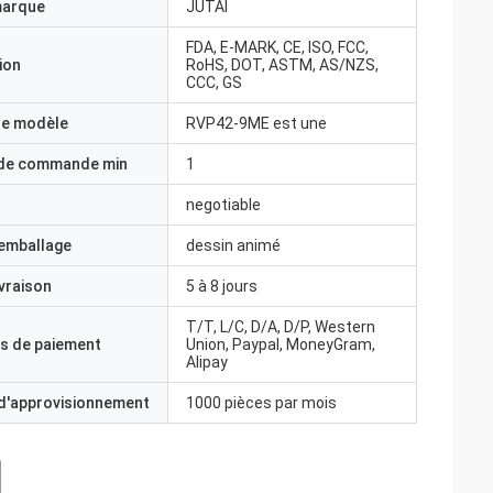
marque
JUTAI
FDA, E-MARK, CE, ISO, FCC,
ion
RoHS, DOT, ASTM, AS/NZS,
CCC, GS
e modèle
RVP42-9ME est une
 de commande min
1
negotiable
'emballage
dessin animé
ivraison
5 à 8 jours
T/T, L/C, D/A, D/P, Western
s de paiement
Union, Paypal, MoneyGram,
Alipay
 d'approvisionnement
1000 pièces par mois