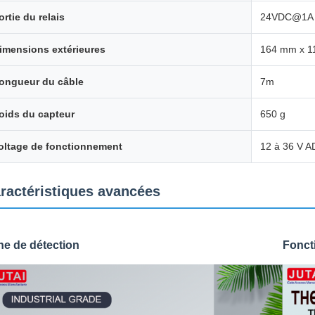
ortie du relais
24VDC@1A [a
imensions extérieures
164 mm x 1
ongueur du câble
7m
oids du capteur
650 g
oltage de fonctionnement
12 à 36 V 
ractéristiques avancées
ne de détection
Foncti