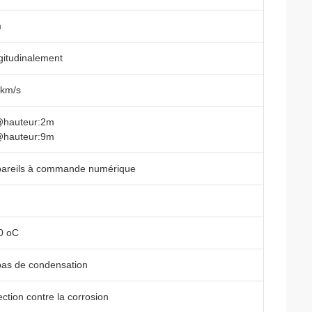
m
gitudinalement
 km/s
hauteur:2m
hauteur:9m
pareils à commande numérique
0 oC
as de condensation
ection contre la corrosion