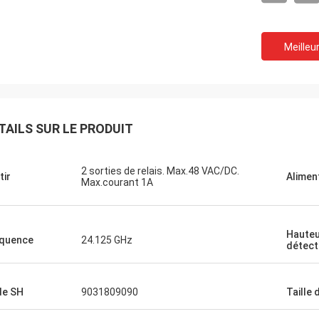
Meilleur
TAILS SUR LE PRODUIT
2 sorties de relais. Max.48 VAC/DC.
Le Burook
tir
Alimen
Max.courant 1A
r Norman, je me suis rappelé que je
vais pas prévenu. Tout s'est bien
ls ont adoré l'article (en supposant
Hauteu
quence
24.125 GHz
tiendra pendant les 10 prochaines
détect
 environ)
de SH
9031809090
Taille