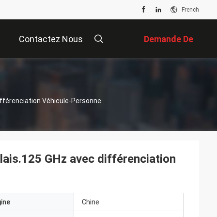
French
Contactez Nous
Demande De
Soumission
fférenciation Véhicule-Personne
ais.125 GHz avec différenciation
gine
Chine