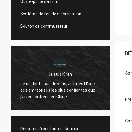
Ouvre-porte sans fil
Système de feu de signalisation
Bouton de commutateur
DÉ
Sor
Je suis Kiran.
Bonjou
Je ne doute pas de vous, Jutai est l'une
ne t'a
des entreprises les plus confiantes que
t
passé.i
j'ai rencontrées en Chine.
Fré
qu'il 
années
Co
Personne à contacter :
Norman