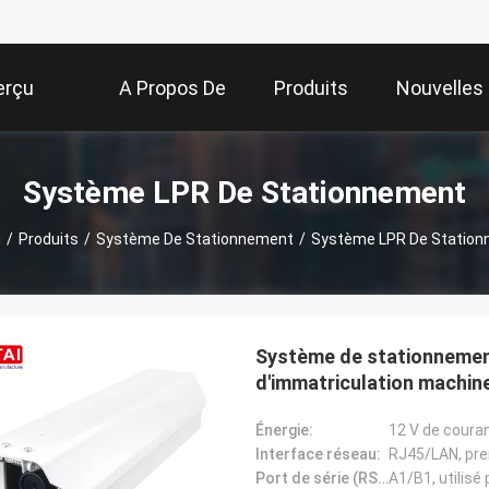
erçu
A Propos De
Produits
Nouvelles
Nous
Système LPR De Stationnement
u
/
Produits
/
Système De Stationnement
/
Système LPR De Statio
Système de stationnemen
d'immatriculation machin
Énergie:
Interface réseau:
RJ45/LAN, pre
Port de série (RS485):