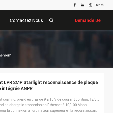
French
Contactez Nous
Demande De
Soumission
nnement
t LPR 2MP Starlight reconnaissance de plaque
e intégrée ANPR
12 V de courant continu, prend en charge 9 à 15 V de courant continu, 12 V/2A standard
nd en charge la transmission Ethernet à 10/100 Mbps
A1/B1, utilisé pour la connexion à l'ordinateur supérieur et la reconnaissance des résultats de sort