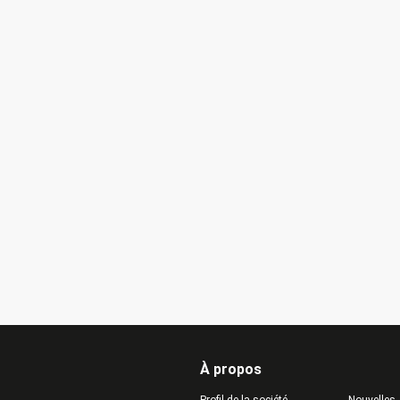
ls ont adoré l'article (en supposant
tiendra pendant les 10 prochaines
 environ)
À propos