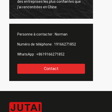
des entreprises les plus confiantes que
t
passé.i
j'ai rencontrées en Chine.
qu'il 
années
Personne à contacter :
Norman
Numéro de téléphone :
19166271852
WhatsApp :
+8619166271852
Contact