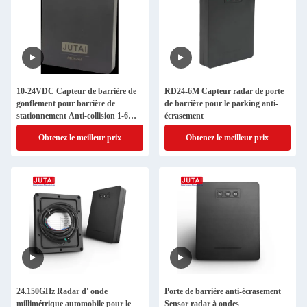
10-24VDC Capteur de barrière de
RD24-6M Capteur radar de porte
gonflement pour barrière de
de barrière pour le parking anti-
stationnement Anti-collision 1-6m
écrasement
portée de détection
Obtenez le meilleur prix
Obtenez le meilleur prix
24.150GHz Radar d' onde
Porte de barrière anti-écrasement
millimétrique automobile pour le
Sensor radar à ondes