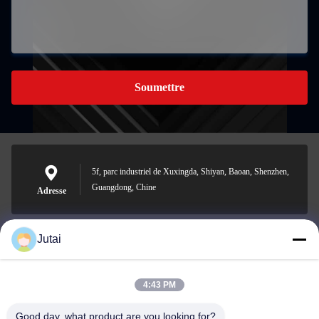
Soumettre
5f, parc industriel de Xuxingda, Shiyan, Baoan, Shenzhen,
Guangdong, Chine
Adresse
Jutai
jutaisales18@gmail.com
E-mail
4:43 PM
Good day, what product are you looking for?