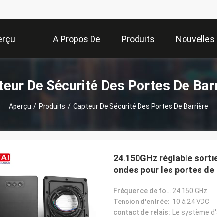
erçu
A Propos De
Produits
Nouvelles
Nous
teur De Sécurité Des Portes De Barr
Aperçu
/
Produits
/
Capteur De Sécurité Des Portes De Barrière
24.150GHz réglable sortie
ondes pour les portes de 
Fréquence de fonctionnement:
24.150 GHz
Tension d'entrée:
10 à 24 VDC
contact de relais: