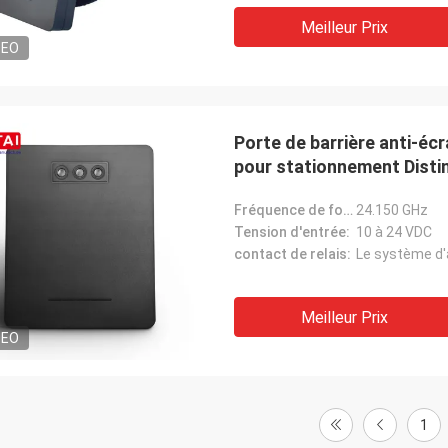
Meilleur Prix
DEO
Porte de barrière anti-éc
pour stationnement Distin
Fréquence de fonctionnement:
24.150 GHz
Tension d'entrée:
10 à 24 VDC
contact de relais:
Meilleur Prix
DEO
1