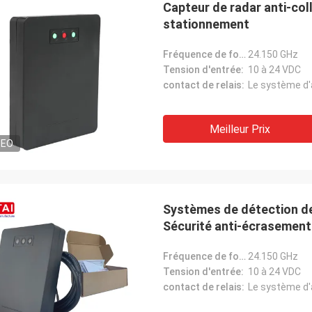
Capteur de radar anti-coll
stationnement
Fréquence de fonctionnement:
24.150 GHz
Tension d'entrée:
10 à 24 VDC
contact de relais:
Meilleur Prix
DEO
Le Burook
r Norman, je me suis rappelé que je
vais pas prévenu. Tout s'est bien
Systèmes de détection de 
ls ont adoré l'article (en supposant
Sécurité anti-écrasement 
tiendra pendant les 10 prochaines
 environ)
Fréquence de fonctionnement:
24.150 GHz
Tension d'entrée:
10 à 24 VDC
contact de relais: