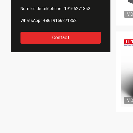
Numéro de téléphone :
19166271852
VI
WhatsApp :
+8619166271852
Contact
VI