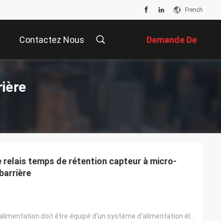
French
Contactez Nous
Demande De
Soumission
ière
 relais temps de rétention capteur à micro-
barrière
Le système d'alimentation doit être équipé d'un système d'alimentation électrique.