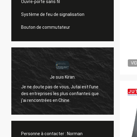
Ouvre-porte sans fil
Système de feu de signalisation
Bouton de commutateur
VI
Je suis Kiran.
Bonjou
Je ne doute pas de vous, Jutai est l'une
ne t'a
des entreprises les plus confiantes que
t
passé.i
j'ai rencontrées en Chine.
qu'il 
années
Personne à contacter :
Norman