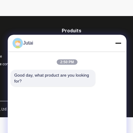
Produits
Capteurs de l'éclairage de sécurité
Jutai
capteurs de mouvement
te
Capteurs photocellulaires infrarouges
2:50 PM
e confidentialité
Toutes les catégories
Good day, what product are you looking 
for?
Ltd.. All Rights Reserved.