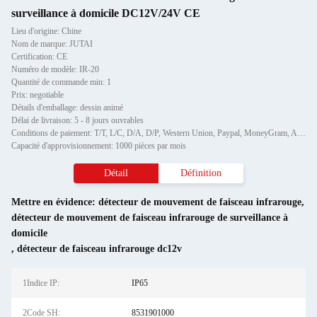
surveillance à domicile DC12V/24V CE
Lieu d'origine: Chine
Nom de marque: JUTAI
Certification: CE
Numéro de modèle: IR-20
Quantité de commande min: 1
Prix: negotiable
Détails d'emballage: dessin animé
Délai de livraison: 5 - 8 jours ouvrables
Conditions de paiement: T/T, L/C, D/A, D/P, Western Union, Paypal, MoneyGram, Alipay
Capacité d'approvisionnement: 1000 pièces par mois
Détail
Définition
Mettre en évidence:
détecteur de mouvement de faisceau infrarouge
,
détecteur de mouvement de faisceau infrarouge de surveillance à
domicile
,
détecteur de faisceau infrarouge dc12v
1Indice IP:
IP65
2Code SH:
8531901000