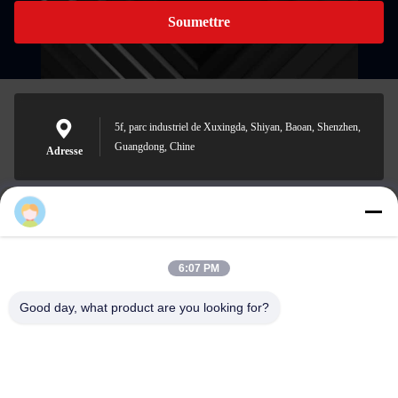
Soumettre
5f, parc industriel de Xuxingda, Shiyan, Baoan, Shenzhen,
Guangdong, Chine
Adresse
Jutai
jutaisales18@gmail.com
E-mail
6:07 PM
Good day, what product are you looking for?
0086-19166271852
Téléphone