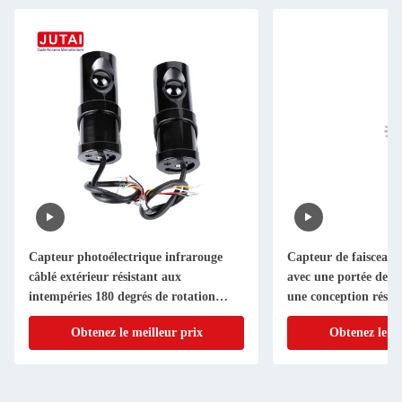
Capteur photoélectrique infrarouge
Capteur de faisceau
câblé extérieur résistant aux
avec une portée de d
intempéries 180 degrés de rotation
une conception résis
pour la sécurité des portes
intempéries pour la s
Obtenez le meilleur prix
Obtenez le me
automatique des por