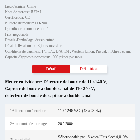
Lieu d'origine: Chine
Nom de marque: JUTAI
Certification: CE
Numéro de modèle: LD-200
Quantité de commande min: 1
Prix: negotiable
Détails d'emballage: dessin animé
Délai de livraison: 5 - 8 jours ouvrables
Conditions de paiement: T/T, L/C, D/A, D/P, Western Union, Paypal, , , Alipay et ainsi de suite.
Capacité d'approvisionnement: 1000 pièces par mois
Détail
Définition
Mettre en évidence:
Détecteur de boucle de 110-240 V
,
Capteur de boucle à double canal de 110-240 V
,
détecteur de boucle de capteur à double canal
1Alimentation électrique:
110 à 240 VAC (48 à 63 Hz)
2Autonomie de tournage:
20 à 2000
Sélectionnable par 16 voies/ Plus élevé 0,010%
3la sensibilité: