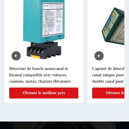
Détecteur de boucle monocanal et
Capteur de détection
bicanal compatible avec voitures,
canal unique pour la 
camions, motos, chariots élévateurs
double canal pour le
direction
Obtenez le meilleur prix
Obtenez le me