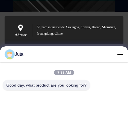
5f, parc industriel de Xuxingda, Shiyan, Baoan, Shenzhen,
Guangdong, Chine
Adresse
Jutai
jutaisales18@gmail.com
E-mail
7:33 AM
Good day, what product are you looking for?
0086-19166271852
Téléphone