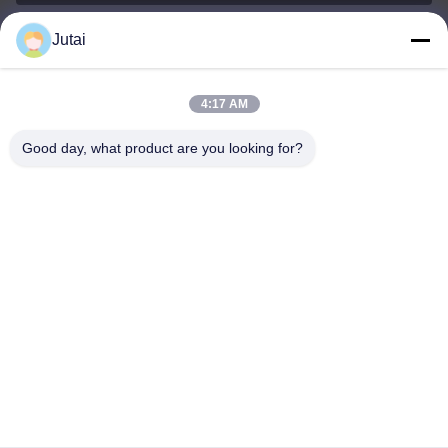
Jutai
jutaisales18@gmail.com
E-mail
4:17 AM
Good day, what product are you looking for?
0086-19166271852
Téléphone
Shenzhen Jutai Comm Co., Ltd.