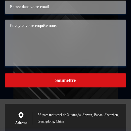
Soumettre
5f, parc industriel de Xuxingda, Shiyan, Baoan, Shenzhen,
Guangdong, Chine
Adresse