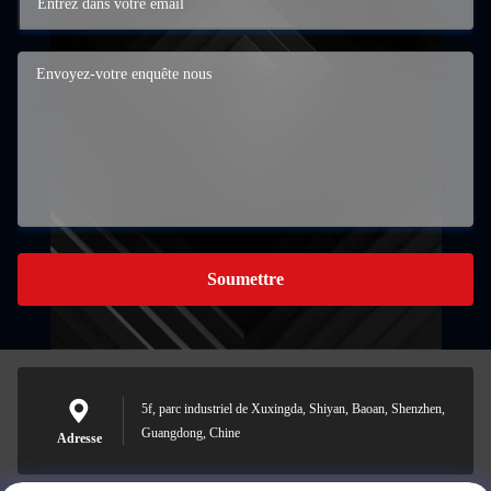
Soumettre
5f, parc industriel de Xuxingda, Shiyan, Baoan, Shenzhen,
Guangdong, Chine
Adresse