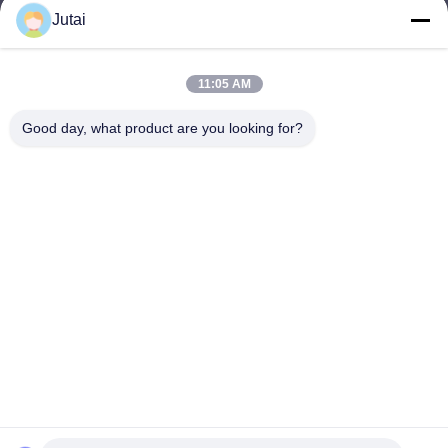
Jutai
jutaisales18@gmail.com
E-mail
11:05 AM
Good day, what product are you looking for?
0086-19166271852
Téléphone
Shenzhen Jutai Comm Co., Ltd.