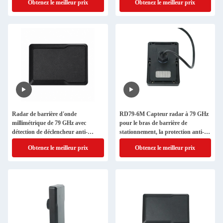
Obtenez le meilleur prix
Obtenez le meilleur prix
IP66
Radar de barrière d'onde
RD79-6M Capteur radar à 79 GHz
millimétrique de 79 GHz avec
pour le bras de barrière de
détection de déclencheur anti-
stationnement, la protection anti-
écrasement Bluetooth Débogage et
écrasement et le déclencheur d'accès
Obtenez le meilleur prix
Obtenez le meilleur prix
sortie RS485
au véhicule