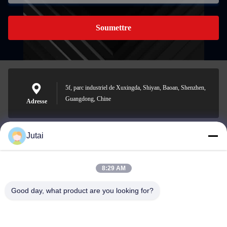
Soumettre
5f, parc industriel de Xuxingda, Shiyan, Baoan, Shenzhen,
Guangdong, Chine
Adresse
Jutai
jutaisales18@gmail.com
E-mail
8:29 AM
Good day, what product are you looking for?
0086-19166271852
Téléphone