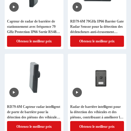
Capteur de radar de barrière de
RD79-6M 79GHz IP66 Barrier Gate
stationnement avec fréquence 79
Radar Sensor pour la détection des
GHz Protection IP66 Sortie RS485
déclencheurs anti-écrasement
et réglage Bluetooth
Sécurité des piétons du véhicule
Obtenez le meilleur prix
Obtenez le meilleur prix
avec Bluetooth RS485
RD79-6M Capteur radar intelligent
Radar de barrière intelligent pour
de porte de barrière pour la
la détection des véhicules et des
détection des piétons des véhicules,
piétons, contribuant à améliorer la
protection contre les chocs et
sécurité des bras de barrière et
Obtenez le meilleur prix
Obtenez le meilleur prix
contrôle d'accès au stationnement
l'efficacité du contrôle d'accès au