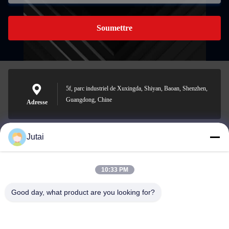
Soumettre
5f, parc industriel de Xuxingda, Shiyan, Baoan, Shenzhen,
Guangdong, Chine
Adresse
Jutai
jutaisales18@gmail.com
E-mail
10:33 PM
Good day, what product are you looking for?
0086-19166271852
Téléphone