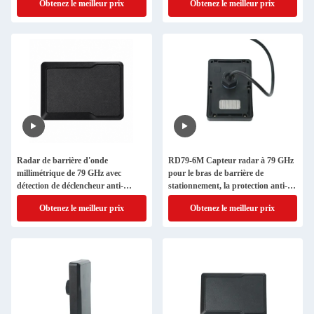
Obtenez le meilleur prix
Obtenez le meilleur prix
IP66
Radar de barrière d'onde
RD79-6M Capteur radar à 79 GHz
millimétrique de 79 GHz avec
pour le bras de barrière de
détection de déclencheur anti-
stationnement, la protection anti-
écrasement Bluetooth Débogage et
écrasement et le déclencheur d'accès
Obtenez le meilleur prix
Obtenez le meilleur prix
sortie RS485
au véhicule