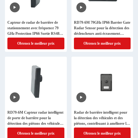
Capteur de radar de barrière de
RD79-6M 79GHz IP66 Barrier Gate
stationnement avec fréquence 79
Radar Sensor pour la détection des
GHz Protection IP66 Sortie RS485
déclencheurs anti-écrasement
et réglage Bluetooth
Sécurité des piétons du véhicule
Obtenez le meilleur prix
Obtenez le meilleur prix
avec Bluetooth RS485
RD79-6M Capteur radar intelligent
Radar de barrière intelligent pour
de porte de barrière pour la
la détection des véhicules et des
détection des piétons des véhicules,
piétons, contribuant à améliorer la
protection contre les chocs et
sécurité des bras de barrière et
Obtenez le meilleur prix
Obtenez le meilleur prix
contrôle d'accès au stationnement
l'efficacité du contrôle d'accès au