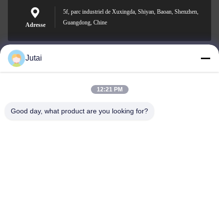
5f, parc industriel de Xuxingda, Shiyan, Baoan, Shenzhen,
Guangdong, Chine
Adresse
Jutai
jutaisales18@gmail.com
E-mail
12:21 PM
Good day, what product are you looking for?
0086-19166271852
Téléphone
Shenzhen Jutai Comm Co., Ltd.