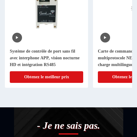
Système de contrôle de port sans fil
Carte de commande 
avec interphone APP, vision nocturne
multiprotocole NED20
HD et intégration RS485
charge multilingue e
Obtenez le meilleur prix
Obtenez le me
- Je ne sais pas.