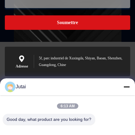
Soumettre
5f, parc industriel de Xuxingda, Shiyan, Baoan, Shenzhen,
Guangdong, Chine
Adresse
Jutai
jutaisales18@gmail.com
E-mail
6:13 AM
Good day, what product are you looking for?
0086-19166271852