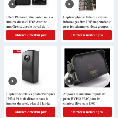
IR-20 Photocell 30m Portée sous la
Capteur photocellulaire à rayons
lumière du soleil IP65 Aucune
infrarouges 30m IP65 imperméable
interférence avec le travail du
peut fonctionner en deux groupes
capteur de groupe 2
côte à côte
Obtenez le meilleur prix
Obtenez le meilleur prix
Capteur de cellules photoélectriques
Appareil d'ouverture rapide de
IP65 à 30 m de distance sous la
porte RVP42-9BW pour les
lumière du soleil, adapté à la région
chariots élévateurs IP65
des Émirats arabes unis
Obtenez le meilleur prix
Obtenez le meilleur prix