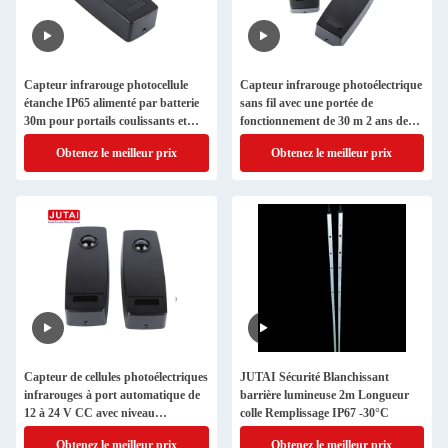
Capteur infrarouge photocellule
Capteur infrarouge photoélectrique
étanche IP65 alimenté par batterie
sans fil avec une portée de
30m pour portails coulissants et
fonctionnement de 30 m 2 ans de
battants
vie de la batterie et étanche IP65
Obtenez le meilleur prix
Obtenez le meilleur prix
pour les portes
Capteur de cellules photoélectriques
JUTAI Sécurité Blanchissant
infrarouges à port automatique de
barrière lumineuse 2m Longueur
12 à 24 V CC avec niveau
colle Remplissage IP67 -30°C
d'étanchéité IP65
Obtenez le meilleur prix
Obtenez le meilleur prix