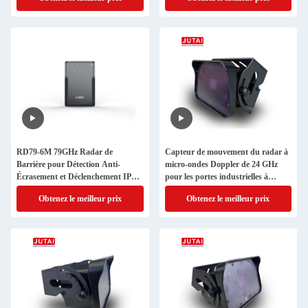
communication RS485
détection des déclencheurs de
véhicules
RD79-6M 79GHz Radar de
Capteur de mouvement du radar à
Barrière pour Détection Anti-
micro-ondes Doppler de 24 GHz
Écrasement et Déclenchement IP66
pour les portes industrielles à
Bluetooth RS485
grande vitesse
Obtenez le meilleur prix
Obtenez le meilleur prix