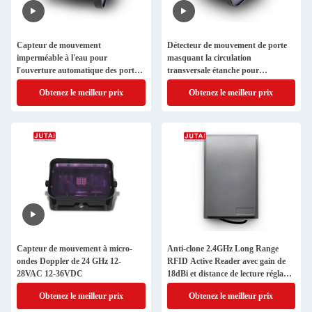
Capteur de mouvement
Détecteur de mouvement de porte
imperméable à l'eau pour
masquant la circulation
l'ouverture automatique des portes
transversale étanche pour
industrielles, masquage du trafic
l'ouverture de portes industrielles
Obtenez le meilleur prix
Obtenez le meilleur prix
croisé
Capteur de mouvement à micro-
Anti-clone 2.4GHz Long Range
ondes Doppler de 24 GHz 12-
RFID Active Reader avec gain de
28VAC 12-36VDC
18dBi et distance de lecture réglable
alimenté par 32 bits ARM Cortex-
Obtenez le meilleur prix
Obtenez le meilleur prix
M3