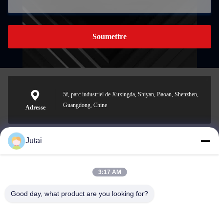
Soumettre
5f, parc industriel de Xuxingda, Shiyan, Baoan, Shenzhen,
Guangdong, Chine
Adresse
Jutai
jutaisales18@gmail.com
E-mail
3:17 AM
Good day, what product are you looking for?
0086-19166271852