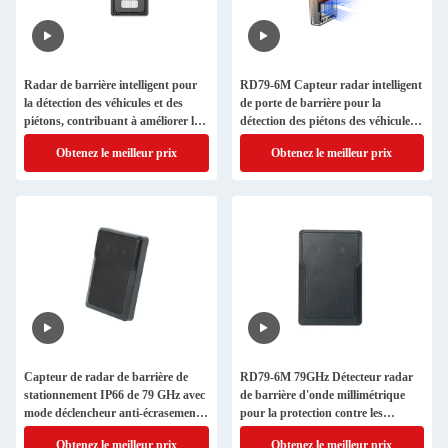
Radar de barrière intelligent pour
RD79-6M Capteur radar intelligent
la détection des véhicules et des
de porte de barrière pour la
piétons, contribuant à améliorer la
détection des piétons des véhicules,
sécurité des bras de barrière et
protection contre les chocs et
Obtenez le meilleur prix
Obtenez le meilleur prix
l'efficacité du contrôle d'accès au
contrôle d'accès au stationnement
stationnement.
Capteur de radar de barrière de
RD79-6M 79GHz Détecteur radar
stationnement IP66 de 79 GHz avec
de barrière d'onde millimétrique
mode déclencheur anti-écrasement
pour la protection contre les
configuration Bluetooth et
accidents de stationnement et la
Obtenez le meilleur prix
Obtenez le meilleur prix