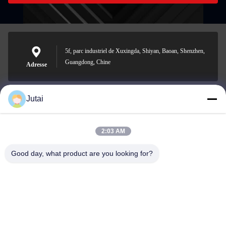
5f, parc industriel de Xuxingda, Shiyan, Baoan, Shenzhen,
Guangdong, Chine
Adresse
Jutai
jutaisales18@gmail.com
E-mail
2:03 AM
Good day, what product are you looking for?
0086-19166271852
Téléphone