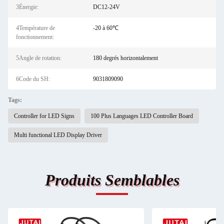
3Énergie:
DC12-24V
4Température de
-20 à 60℃
fonctionnement:
5Angle de rotation:
180 degrés horizontalement
6Code du SH:
9031809090
Tags:
Controller for LED Signs
100 Plus Languages LED Controller Board
Multi functional LED Display Driver
Produits Semblables