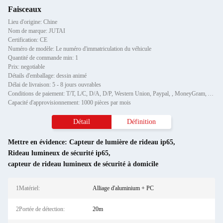
Faisceaux
Lieu d'origine: Chine
Nom de marque: JUTAI
Certification: CE
Numéro de modèle: Le numéro d'immatriculation du véhicule
Quantité de commande min: 1
Prix: negotiable
Détails d'emballage: dessin animé
Délai de livraison: 5 - 8 jours ouvrables
Conditions de paiement: T/T, L/C, D/A, D/P, Western Union, Paypal, , MoneyGram, Alipay et ainsi de suite.
Capacité d'approvisionnement: 1000 pièces par mois
Détail
Définition
Mettre en évidence:
Capteur de lumière de rideau ip65
,
Rideau lumineux de sécurité ip65
,
capteur de rideau lumineux de sécurité à domicile
1Matériel:
Alliage d'aluminium + PC
2Portée de détection:
20m