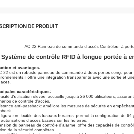
SCRIPTION DE PRODUIT
AC-22 Panneau de commande d'accès Contrôleur à porte d
Système de contrôle RFID à longue portée à en
ction et avantages:
C-22 est un robuste panneau de commande à deux portes conçu pour rat
ironnements.il offre une intégration transparente avec une sortie et une
caces.
ncipales caractéristiques:
acité d'utilisation élevée: accueille jusqu'à 26 000 utilisateurs, assura
narios de contrôle d'accès.
istance anti-passback: améliore les mesures de sécurité en empêchant l
sback.
figuration flexible des fuseaux horaires: permet la configuration de 64
 autorisations d'accès basées sur les horaires.
ension du panneau de contrôle d'alarme: offre des capacités de contrôl
tion de la sécurité complètes.