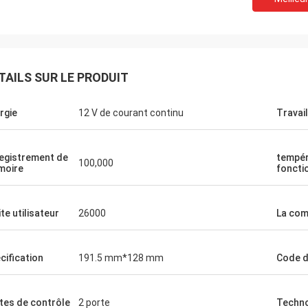
TAILS SUR LE PRODUIT
rgie
12 V de courant continu
Travail
egistrement de
tempér
100,000
Le Burook
moire
foncti
r Norman, je me suis rappelé que je
vais pas prévenu. Tout s'est bien
ite utilisateur
26000
La com
ls ont adoré l'article (en supposant
tiendra pendant les 10 prochaines
 environ)
cification
191.5 mm*128 mm
Code 
tes de contrôle
2 porte
Techno