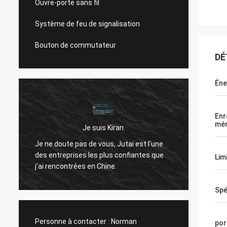
Ouvre-porte sans fil
Système de feu de signalisation
Bouton de commutateur
DÉ
Éne
Enr
mé
Je suis Kiran.
Bonjou
Je ne doute pas de vous, Jutai est l'une
ne t'a
des entreprises les plus confiantes que
Lim
t
passé.i
j'ai rencontrées en Chine.
qu'il 
années
Spé
Personne à contacter :
Norman
por