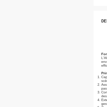
DE
Fon
L'A
env
effi
Pri
Cap
scé
Ass
pas
Con
des
Ext
ges