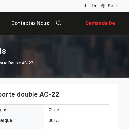
French
Contactez Nous
Demande De
Soumission
ts
orte Double AC-22
 porte double AC-22
gine
Chine
marque
JUTAI