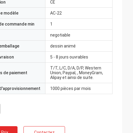
ion
CE
e modèle
AC-22
 de commande min
1
negotiable
'emballage
dessin animé
ivraison
5 - 8 jours ouvrables
T/T, L/C, D/A, D/P, Western
s de paiement
Union, Paypal, , MoneyGram,
Alipay et ainsi de suite.
 d'approvisionnement
1000 pièces par mois
 Prix
Contactez