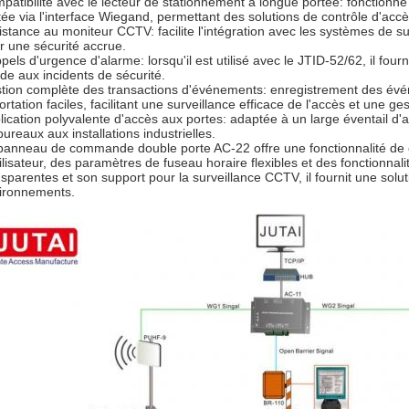
patibilité avec le lecteur de stationnement à longue portée: fonctionn
tée via l'interface Wiegand, permettant des solutions de contrôle d'accè
istance au moniteur CCTV: facilite l'intégration avec les systèmes de s
r une sécurité accrue.
pels d'urgence d'alarme: lorsqu'il est utilisé avec le JTID-52/62, il fo
ide aux incidents de sécurité.
tion complète des transactions d'événements: enregistrement des événe
rtation faciles, facilitant une surveillance efficace de l'accès et une ges
lication polyvalente d'accès aux portes: adaptée à un large éventail d'
bureaux aux installations industrielles.
panneau de commande double porte AC-22 offre une fonctionnalité de 
tilisateur, des paramètres de fuseau horaire flexibles et des fonctionnal
nsparentes et son support pour la surveillance CCTV, il fournit une solu
ironnements.