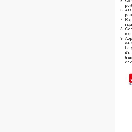
Com
por
Ass
pou
Rap
rap
Ges
expo
App
de 
Le 
d'u
tra
env