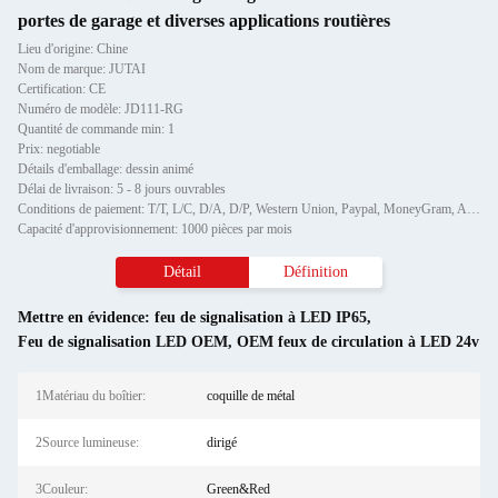
portes de garage et diverses applications routières
Lieu d'origine: Chine
Nom de marque: JUTAI
Certification: CE
Numéro de modèle: JD111-RG
Quantité de commande min: 1
Prix: negotiable
Détails d'emballage: dessin animé
Délai de livraison: 5 - 8 jours ouvrables
Conditions de paiement: T/T, L/C, D/A, D/P, Western Union, Paypal, MoneyGram, Alipay
Capacité d'approvisionnement: 1000 pièces par mois
Détail
Définition
Mettre en évidence:
feu de signalisation à LED IP65
,
Feu de signalisation LED OEM
,
OEM feux de circulation à LED 24v
1Matériau du boîtier:
coquille de métal
2Source lumineuse:
dirigé
3Couleur:
Green&Red