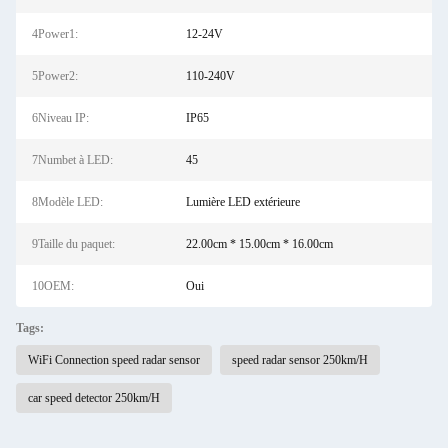
4Power1:
12-24V
5Power2:
110-240V
6Niveau IP:
IP65
7Numbet à LED:
45
8Modèle LED:
Lumière LED extérieure
9Taille du paquet:
22.00cm * 15.00cm * 16.00cm
10OEM:
Oui
Tags:
WiFi Connection speed radar sensor
speed radar sensor 250km/H
car speed detector 250km/H