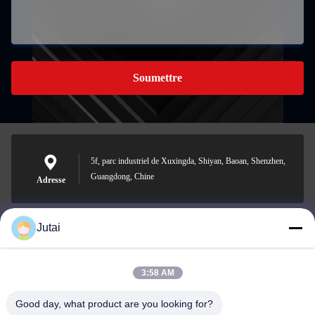
Soumettre
5f, parc industriel de Xuxingda, Shiyan, Baoan, Shenzhen,
Guangdong, Chine
Adresse
Jutai
jutaisales18@gmail.com
E-mail
3:58 AM
Good day, what product are you looking for?