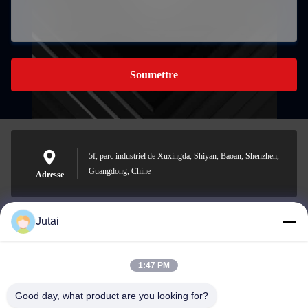
Soumettre
5f, parc industriel de Xuxingda, Shiyan, Baoan, Shenzhen,
Guangdong, Chine
Adresse
Jutai
jutaisales18@gmail.com
E-mail
1:47 PM
Good day, what product are you looking for?