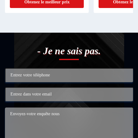
Obtenez le meilleur prix
Obtenez le me
- Je ne sais pas.