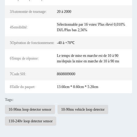
3Autonomie de tournage:
20 à 2000
Sélectionnable par 16 voies/ Plus élevé 0,010%
4Sensibilité:
Dl/L/Plus bas 2,56%
5Opération de fonctionnement:
-40 à +70℃
Le temps de mise en marche est de 10 à 90
6Temps de réponse:
ms/depuis la mise en marche de 10 à 90 ms
7Code SH:
8608009000
8Taille du paquet:
13.60cm * 8.60cm * 5.20cm
Tags:
10-90ms loop detector sensor
10-90ms vehicle loop detector
110-240v loop detector sensor