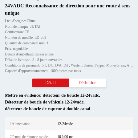
24VADC Reconnaissance de direction pour une route à sens
unique
Lieu d'origine: Chine
Nom de marque: JUTAI
Certification: CE
Numéro de modèle: LD-202
Quantité de commande min: 1
Prix: negotiable
Détails d'emballage: dessin animé
Délai de livraison: 5 - 8 jours ouvrables
Conditions de paiement: T/T, L/C, D/A, D/P, Western Union, Paypal, MoneyGram, Alipay
Capacité d'approvisionnement: 1000 pièces par mois
Détail
Définition
Mettre en évidence:
détecteur de boucle 12-24vadc
,
Détecteur de boucle de véhicule 12-24vadc
,
détecteur de boucle de capteur à double canal
1Alimentation:
12-24vadc
2Temps de réponse rapide:
10 à 90 ms