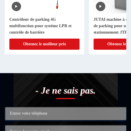
Contrôleur de parking 4G
JUTAI machine à cart
multifonction pour système LPR et
de parking pour une 
contrôle de barrière
stationnement JTPE
Obtenez le meilleur prix
Obtenez le me
- Je ne sais pas.