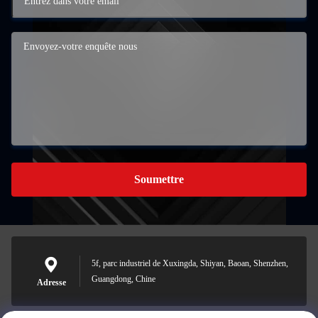
Soumettre
5f, parc industriel de Xuxingda, Shiyan, Baoan, Shenzhen,
Guangdong, Chine
Adresse