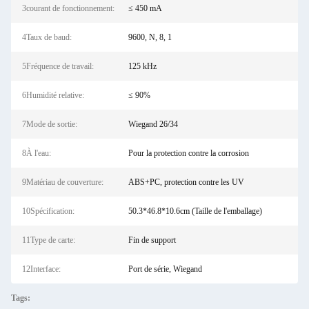
3courant de fonctionnement:
≤ 450 mA
4Taux de baud:
9600, N, 8, 1
5Fréquence de travail:
125 kHz
6Humidité relative:
≤ 90%
7Mode de sortie:
Wiegand 26/34
8À l'eau:
Pour la protection contre la corrosion
9Matériau de couverture:
ABS+PC, protection contre les UV
10Spécification:
50.3*46.8*10.6cm (Taille de l'emballage)
11Type de carte:
Fin de support
12Interface:
Port de série, Wiegand
Tags: