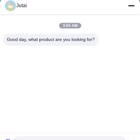
Jutai
jutaisales18@gmail.com
E-mail
3:55 AM
Good day, what product are you looking for?
0086-19166271852
Téléphone
Shenzhen Jutai Comm Co., Ltd.