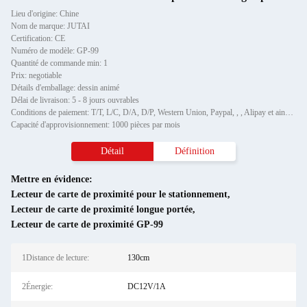
Lieu d'origine: Chine
Nom de marque: JUTAI
Certification: CE
Numéro de modèle: GP-99
Quantité de commande min: 1
Prix: negotiable
Détails d'emballage: dessin animé
Délai de livraison: 5 - 8 jours ouvrables
Conditions de paiement: T/T, L/C, D/A, D/P, Western Union, Paypal, , , Alipay et ainsi de suite.
Capacité d'approvisionnement: 1000 pièces par mois
Détail
Définition
Mettre en évidence:
Lecteur de carte de proximité pour le stationnement
,
Lecteur de carte de proximité longue portée
,
Lecteur de carte de proximité GP-99
1Distance de lecture:
130cm
2Énergie:
DC12V/1A