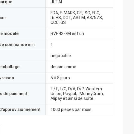
marque
JUTAI
FDA, E-MARK, CE, ISO, FCC,
ion
RoHS, DOT, ASTM, AS/NZS,
CCC, GS
e modèle
RVP42-7M est un
 de commande min
1
negotiable
'emballage
dessin animé
ivraison
5 à 8 jours
T/T, L/C, D/A, D/P, Western
s de paiement
Union, Paypal, , MoneyGram,
Alipay et ainsi de suite.
 d'approvisionnement
1000 pièces par mois