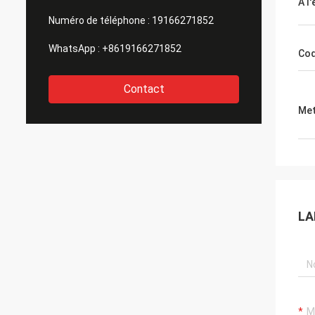
À l
Numéro de téléphone :
19166271852
WhatsApp :
+8619166271852
Cod
Contact
Met
LA