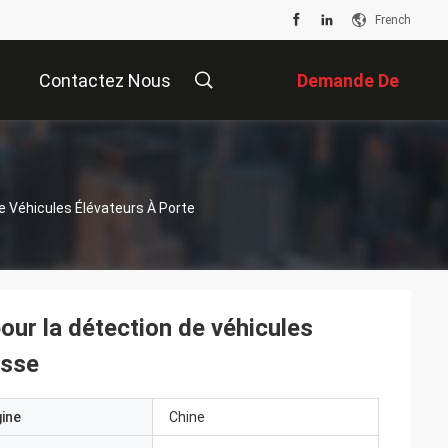
French
Contactez Nous
Demande De
Soumission
 Véhicules Élévateurs À Porte
ur la détection de véhicules
esse
gine
Chine