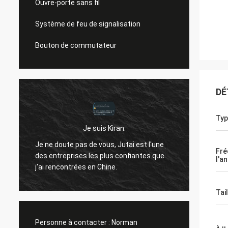
Ouvre-porte sans fil
Système de feu de signalisation
Bouton de commutateur
DÉ
Typ
Je suis Kiran.
Bonjou
Je ne doute pas de vous, Jutai est l'une
ne t'a
Fré
des entreprises les plus confiantes que
l'a
t
passé.i
j'ai rencontrées en Chine.
qu'il 
années
Tai
Personne à contacter :
Norman