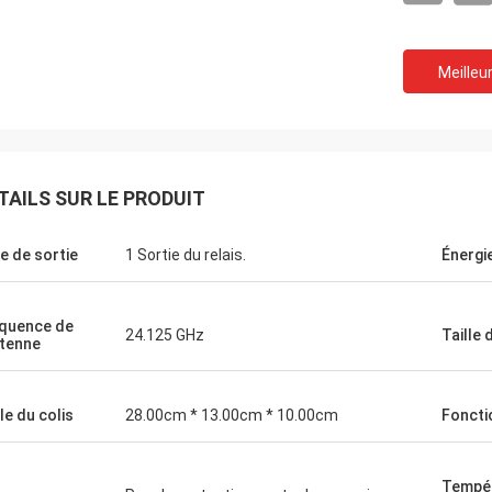
Meilleur
TAILS SUR LE PRODUIT
e de sortie
1 Sortie du relais.
Énergi
Le Burook
r Norman, je me suis rappelé que je
vais pas prévenu. Tout s'est bien
quence de
24.125 GHz
Taille 
ntenne
ls ont adoré l'article (en supposant
tiendra pendant les 10 prochaines
 environ)
lle du colis
28.00cm * 13.00cm * 10.00cm
Foncti
Tempér