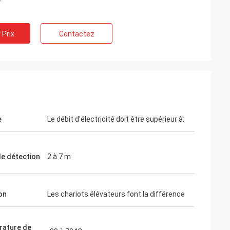
 Prix
Contactez
e
Le débit d'électricité doit être supérieur à:
de détection
2 à 7 m
on
Les chariots élévateurs font la différence
ature de