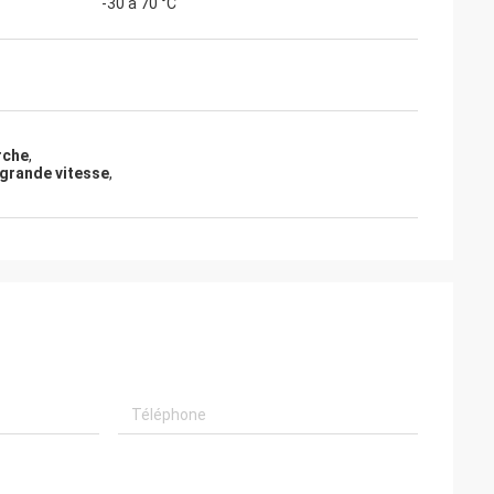
-30 à 70 °C
rche
,
 grande vitesse
,