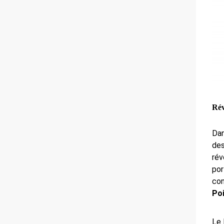
Rév
Dan
des
rév
por
con
Poi
Le 