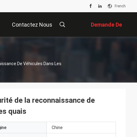
French
Contactez Nous
Demande De
Soumission
aissance De Véhicules Dans Les
rité de la reconnaissance de
es quais
gine
Chine