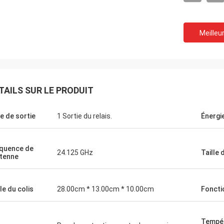
Meilleur
TAILS SUR LE PRODUIT
e de sortie
1 Sortie du relais.
Énergi
Le Burook
r Norman, je me suis rappelé que je
vais pas prévenu. Tout s'est bien
quence de
24.125 GHz
Taille 
ntenne
ls ont adoré l'article (en supposant
tiendra pendant les 10 prochaines
 environ)
lle du colis
28.00cm * 13.00cm * 10.00cm
Foncti
Tempér