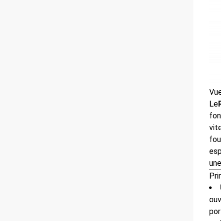
Vue
Le
fon
vit
fou
esp
une
Pri
ouv
por