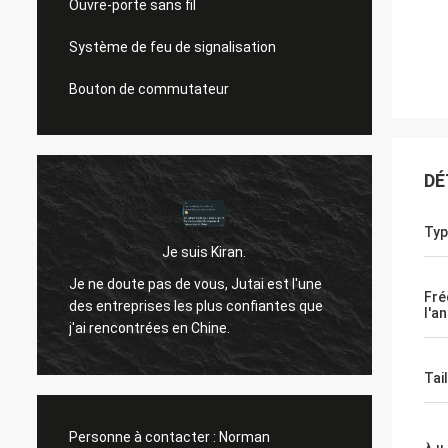
Ouvre-porte sans fil
Système de feu de signalisation
Bouton de commutateur
DÉ
Typ
Je suis Kiran.
Bonjou
Je ne doute pas de vous, Jutai est l'une
ne t'a
Fré
des entreprises les plus confiantes que
l'a
t
passé.i
j'ai rencontrées en Chine.
qu'il 
années
Tai
Personne à contacter :
Norman