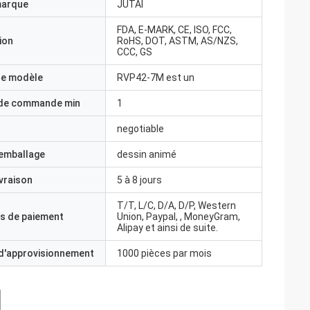
marque
JUTAI
FDA, E-MARK, CE, ISO, FCC,
ion
RoHS, DOT, ASTM, AS/NZS,
CCC, GS
e modèle
RVP42-7M est un
 de commande min
1
negotiable
'emballage
dessin animé
ivraison
5 à 8 jours
T/T, L/C, D/A, D/P, Western
s de paiement
Union, Paypal, , MoneyGram,
Alipay et ainsi de suite.
 d'approvisionnement
1000 pièces par mois