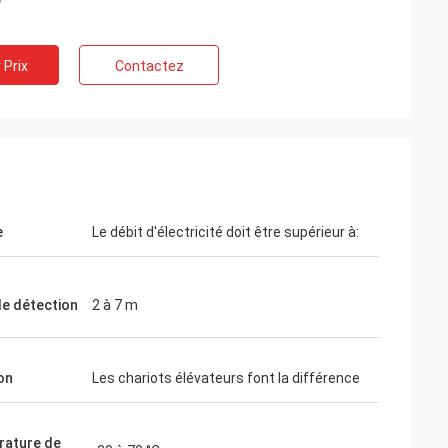
 Prix
Contactez
e
Le débit d'électricité doit être supérieur à:
de détection
2 à 7 m
on
Les chariots élévateurs font la différence
ature de