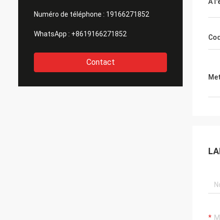
À l
Numéro de téléphone :
19166271852
WhatsApp :
+8619166271852
Cod
Contact
Met
LA