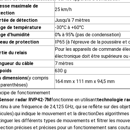
tesse maximale de
25 km/h
tection
rtée de détection
Jusqu'à 7 mètres
age de température
-30°C à +60°C
age d'humidité
0% à 95% (pas de condensation)
veau de protection
IP65 (à l'épreuve de la poussière et d
Pour les appareils de commande éle
tie du relais
électronique doit être supérieure ou 
ngueur du câble
7 mètres
 poids
630 g
s dimensions
(y compris
164 mm x 111 mm x 94,5 mm
 parenthèses)
ncipe de fonctionnement
Sensor radar RVP42-7M
fonctionne en utilisant
technologie ra
tinu à une fréquence de 24,125 GHz, qui se reflète sur des obje
icules).qui indique le mouvement et la directionDes algorithmes
tinguer les différents types de mouvements et filtrer les mouv
ection précises et précises pour un fonctionnement sans coutur