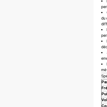
per
du 
dif
per
déc
env
mèt
Spé
Pa
Fr
Pu
Vo
Co