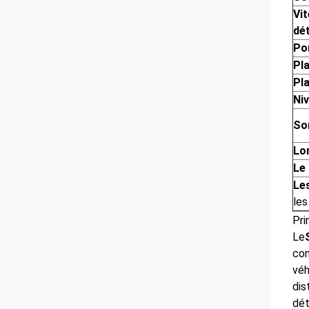
Vi
dé
Po
Pl
Pl
Ni
Sor
Lo
Le
Le
les
Pri
Le
con
véh
dis
dét