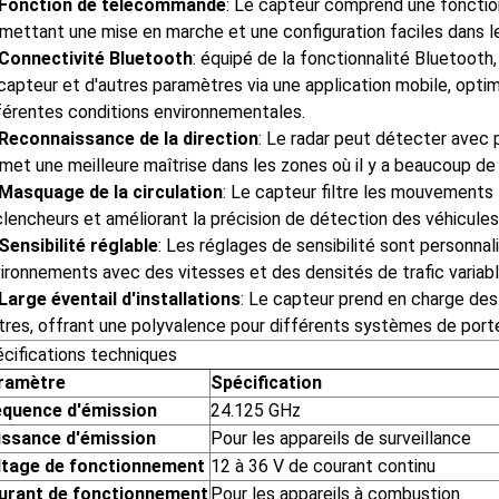
Fonction de télécommande
: Le capteur comprend une fonctio
mettant une mise en marche et une configuration faciles dans 
Connectivité Bluetooth
: équipé de la fonctionnalité Bluetooth, 
capteur et d'autres paramètres via une application mobile, opti
férentes conditions environnementales.
Reconnaissance de la direction
: Le radar peut détecter avec 
met une meilleure maîtrise dans les zones où il y a beaucoup de
Masquage de la circulation
: Le capteur filtre les mouvements l
lencheurs et améliorant la précision de détection des véhicules
Sensibilité réglable
: Les réglages de sensibilité sont personnal
ironnements avec des vitesses et des densités de trafic variabl
Large éventail d'installations
: Le capteur prend en charge des 
res, offrant une polyvalence pour différents systèmes de port
cifications techniques
ramètre
Spécification
équence d'émission
24.125 GHz
issance d'émission
Pour les appareils de surveillance
ltage de fonctionnement
12 à 36 V de courant continu
urant de fonctionnement
Pour les appareils à combustion