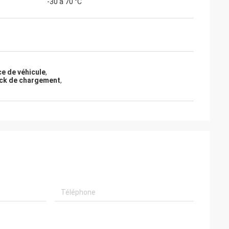
-30 à 70 °C
e de véhicule
,
ock de chargement
,