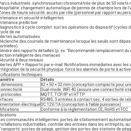
Parcs industriels: synchronisation chronométrée de plus de 50 volets 
Hospitalité: changement automatique de permis de chambre lors de l'
Zones de haute sécurité: accès par rôle (personnel par rapport au pers
ntenance et sécurité intelligentes
ntenance prédictive
Diagnostics à cycle complet: suit les opérations du dispositif (cycles
ycle de vie.
Alertes automatisées:
Déclenche des courriels de maintenance lorsque les seuils sont dépas
strielles).
Génère des rapports détaillés (p. ex. "Récommandé remplacement du 
ection intelligente des menaces
Sécurité à deux niveaux:
Alertes APP + Rapports par e-mail: Notifications immédiates avec les dé
Intégration de la sécurité physique: force les alarmes de porte à activ
cifications techniques
ramètre
Détails
 dimensions.
82 × 50 × 32 mm (conception compacte pour une i
connectivité.
Dual-mode: WiFi 4G (assure une connectivité stab
 protocoles
MQTT, TCP/IP et HTTP
erfaces
RS485, 3 entrées à contact sec, 4 sorties de rel
alimentation électrique
DC 12V/1A (conception à faible puissance)
tifications
Conforme à la réglementation CE, RoHS et FCC
lications
Les communautés intelligentes: portes de stationnement automatisé
Installations industrielles: contrôle des entrées dans les entrepôts, 
Transports: postes de péage, gestion des portes des stations de péag