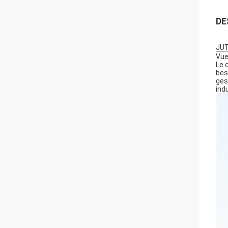
DE
JUT
Vue
Le 
bes
ges
ind