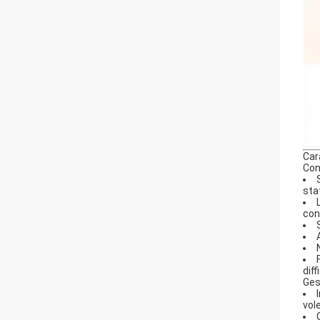
Car
Con
sta
con
diff
Ges
vol