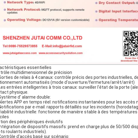
actéristiques essentielles
trôle multidimensionnel de précision
Sorties de relais à 4 canaux: contrôle précis des portes industrielles,
tionnement automatisés (mode d'ouverture/fermeture/arrêt/arrêt)
Les entrées intelligentes à trois canaux: surveiller l'état de la porte
tact physique.
Système d' alarme double:
Alertes APP en temps réel: notifications instantanées pour les accès
Notifications par e-mail: rapports détaillés sur les incidents (horodata
Fiabilité industrielle: fonctionne de manière stable à des températur
iciles
tion des périphériques évolutifs
Intégration de dispositifs massifs: prend en charge plus de 50/500 dis
ets roulants industriels).
Contrôle d'accès basé sur scénario: