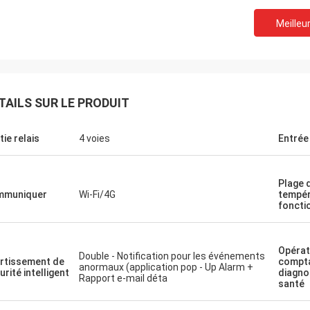
Meilleur
TAILS SUR LE PRODUIT
tie relais
4 voies
Entrée 
Le Burook
Plage 
r Norman, je me suis rappelé que je
mmuniquer
Wi-Fi/4G
tempér
vais pas prévenu. Tout s'est bien
foncti
ls ont adoré l'article (en supposant
tiendra pendant les 10 prochaines
 environ)
Opérat
Double - Notification pour les événements
rtissement de
compta
anormaux (application pop - Up Alarm +
urité intelligent
diagno
Rapport e-mail déta
santé