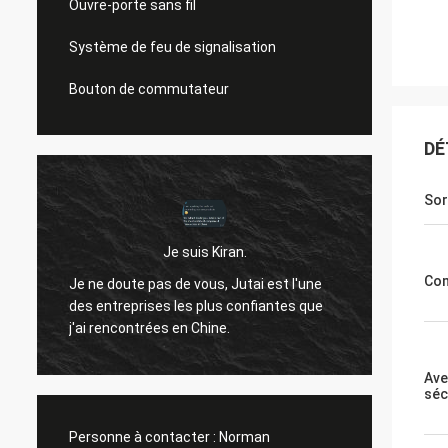
Ouvre-porte sans fil
Système de feu de signalisation
Bouton de commutateur
DÉ
Sor
Je suis Kiran.
Bonjou
Co
Je ne doute pas de vous, Jutai est l'une
ne t'a
des entreprises les plus confiantes que
t
passé.i
j'ai rencontrées en Chine.
qu'il 
années
Ave
séc
Personne à contacter :
Norman