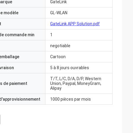
marque
GateLink
e modèle
GL-WLAN
t
GateLink APP Solution.pdf
 de commande min
1
negotiable
'emballage
Cartoon
ivraison
5 à 8 jours ouvrables
T/T, L/C, D/A, D/P, Western
s de paiement
Union, Paypal, MoneyGram,
Alipay
 d'approvisionnement
1000 pièces par mois