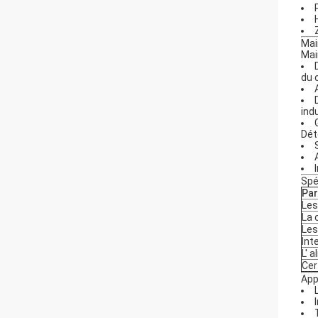
Mai
Mai
du c
indu
Dét
Spé
Pa
Les
La 
Les
Int
L' 
Cer
App