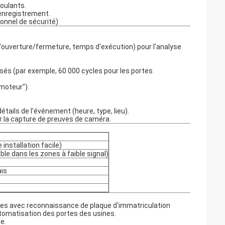
roulants.
enregistrement.
onnel de sécurité)
 d'ouverture/fermeture, temps d'exécution) pour l'analyse
sés (par exemple, 60 000 cycles pour les portes
moteur").
tails de l'événement (heure, type, lieu).
er la capture de preuves de caméra.
nstallation facile)
le dans les zones à faible signal)
ais
es avec reconnaissance de plaque d'immatriculation
automatisation des portes des usines.
e.