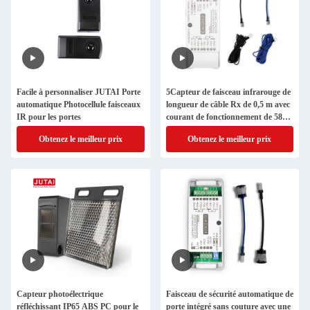
Facile à personnaliser JUTAI Porte
5Capteur de faisceau infrarouge de
automatique Photocellule faisceaux
longueur de câble Rx de 0,5 m avec
IR pour les portes
courant de fonctionnement de 58
mA et matériau ABS pour la
Obtenez le meilleur prix
Obtenez le meilleur prix
sécurité automatique des portes
Capteur photoélectrique
Faisceau de sécurité automatique de
réfléchissant IP65 ABS PC pour le
porte intégré sans couture avec une