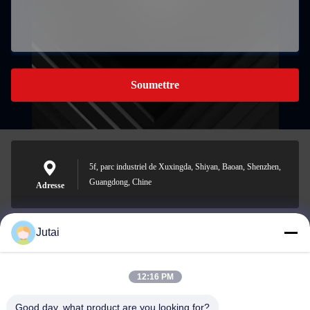
Soumettre
5f, parc industriel de Xuxingda, Shiyan, Baoan, Shenzhen,
Guangdong, Chine
Adresse
Jutai
jutaisales18@gmail.com
E-mail
12:16 PM
Good day, what product are you looking for?