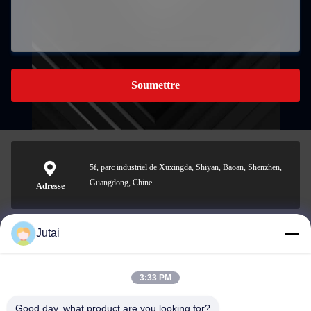
Soumettre
5f, parc industriel de Xuxingda, Shiyan, Baoan, Shenzhen,
Guangdong, Chine
Adresse
Jutai
jutaisales18@gmail.com
E-mail
3:33 PM
Good day, what product are you looking for?