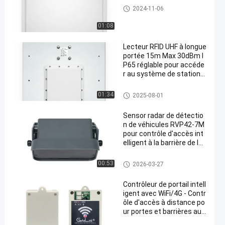
Lecteur de fréquence ultra-hau
2024-11-06
te
01:08
Lecteur RFID UHF à longue
portée 15m Max 30dBm I
P65 réglable pour accéde
r au système de stationn
ement
Lecteur de fréquence ultra-hau
01:34
2025-08-01
te
Sensor radar de détectio
n de véhicules RVP42-7M
pour contrôle d'accès int
elligent à la barrière de la
porte de stationnement
Industrial Door Motion Sensor
00:53
2026-03-27
Contrôleur de portail intell
igent avec WiFi/4G - Contr
ôle d'accès à distance po
ur portes et barrières aut
omatiques