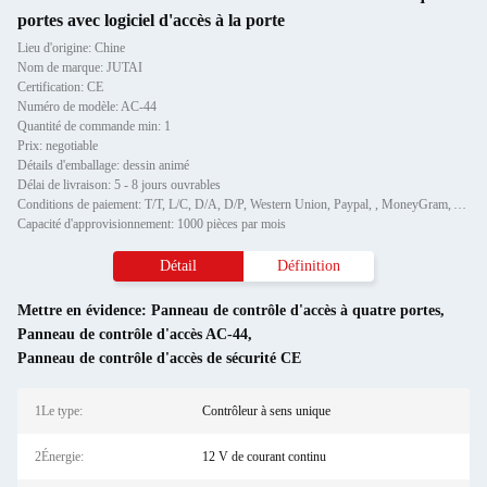
portes avec logiciel d'accès à la porte
Lieu d'origine: Chine
Nom de marque: JUTAI
Certification: CE
Numéro de modèle: AC-44
Quantité de commande min: 1
Prix: negotiable
Détails d'emballage: dessin animé
Délai de livraison: 5 - 8 jours ouvrables
Conditions de paiement: T/T, L/C, D/A, D/P, Western Union, Paypal, , MoneyGram, Alipay et ainsi de suite.
Capacité d'approvisionnement: 1000 pièces par mois
Détail
Définition
Mettre en évidence:
Panneau de contrôle d'accès à quatre portes
,
Panneau de contrôle d'accès AC-44
,
Panneau de contrôle d'accès de sécurité CE
1Le type:
Contrôleur à sens unique
2Énergie:
12 V de courant continu