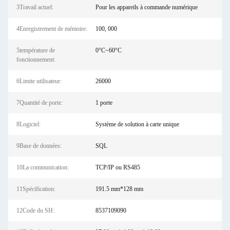
3Travail actuel:
Pour les appareils à commande numérique
4Enregistrement de mémoire:
100, 000
5température de
0°C~60°C
fonctionnement:
6Limite utilisateur:
26000
7Quantité de porte:
1 porte
8Logiciel:
Système de solution à carte unique
9Base de données:
SQL
10La communication:
TCP/IP ou RS485
11Spécification:
191.5 mm*128 mm
12Code du SH:
8537109090