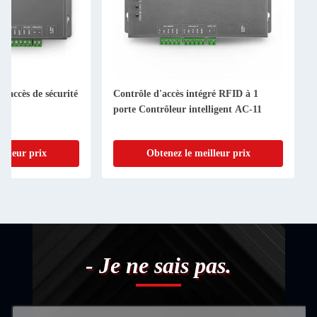
d'accès de sécurité
Contrôle d'accès intégré RFID à 1
2
porte Contrôleur intelligent AC-11
illeur prix
Obtenez le meilleur prix
- Je ne sais pas.