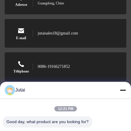
Guangdong, Chine
Adresse
jutaisales18@gmail.com
E-mail
0086-19166271852
Téléphone
Jutai
Shenzhen Jutai Comm Co., Ltd.
12:21 PM
Good day, what product are you looking for?