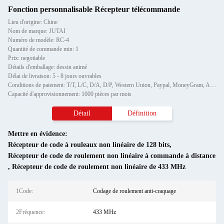
Fonction personnalisable Récepteur télécommande
Lieu d'origine: Chine
Nom de marque: JUTAI
Numéro de modèle: RC-4
Quantité de commande min: 1
Prix: negotiable
Détails d'emballage: dessin animé
Délai de livraison: 5 - 8 jours ouvrables
Conditions de paiement: T/T, L/C, D/A, D/P, Western Union, Paypal, MoneyGram, Alipay
Capacité d'approvisionnement: 1000 pièces par mois
Détail
Définition
Mettre en évidence:
Récepteur de code à rouleaux non linéaire de 128 bits
,
Récepteur de code de roulement non linéaire à commande à distance
,
Récepteur de code de roulement non linéaire de 433 MHz
1Code:
Codage de roulement anti-craquage
2Fréquence:
433 MHz