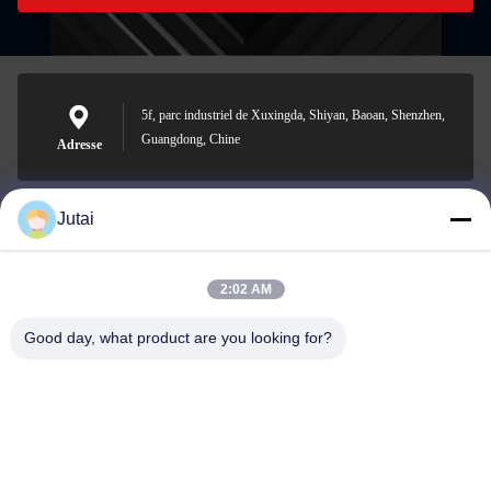
5f, parc industriel de Xuxingda, Shiyan, Baoan, Shenzhen,
Guangdong, Chine
Adresse
Jutai
jutaisales18@gmail.com
E-mail
2:02 AM
Good day, what product are you looking for?
0086-19166271852
Téléphone