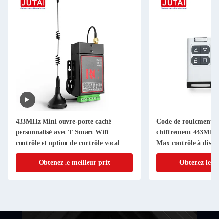
433MHz Mini ouvre-porte caché
Code de roulement no
personnalisé avec T Smart Wifi
chiffrement 433MHz
contrôle et option de contrôle vocal
Max contrôle à dista
Obtenez le meilleur prix
Obtenez le me