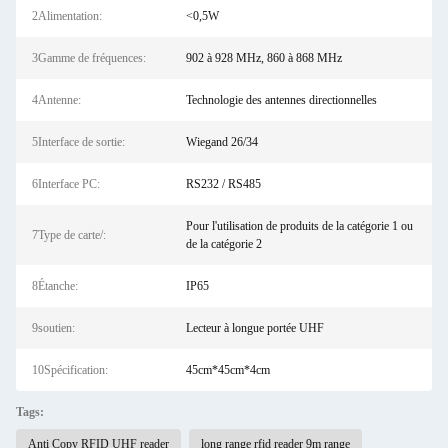
2Alimentation:
<0,5W
3Gamme de fréquences:
902 à 928 MHz, 860 à 868 MHz
4Antenne:
Technologie des antennes directionnelles
5Interface de sortie:
Wiegand 26/34
6Interface PC:
RS232 / RS485
Pour l'utilisation de produits de la catégorie 1 ou
7Type de carte/:
de la catégorie 2
8Étanche:
IP65
9soutien:
Lecteur à longue portée UHF
10Spécification:
45cm*45cm*4cm
Tags:
Anti Copy RFID UHF reader
long range rfid reader 9m range