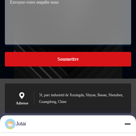
Soumettre
5f, parc industriel de Xuxingda, Shiyan, Baoan, Shenzhen,
Guangdong, Chine
Adresse
Jutai
jutaisales18@gmail.com