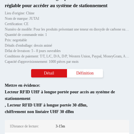
réglable pour accéder au système de stationnement
Lieu d'origine: Chine
Nom de marque: JUTAI
Certification: CE
Numéro de modèle: Pour les produits présentant une teneur en dioxyde de carbone supérieure à 50%:
Quantité de commande min: 1
Prix: negotiable
Détails d'emballage: dessin animé
Délai de livraison: 5 - 8 jours ouvrables
Conditions de paiement: T/T, L/C, D/A, D/P, Western Union, Paypal, MoneyGram, Alipay
Capacité d'approvisionnement: 1000 pièces par mois
Détail
Définition
Mettre en évidence:
Lecteur RFID UHF à longue portée pour accès au système de
stationnement
,
Lecteur RFID UHF à longue portée 30 dBm
,
chiffrement non linéaire UHF 30 dBm
1Distance de lecture:
3-15m