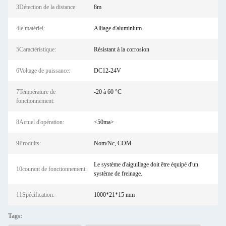
3Détection de la distance:
8m
4le matériel:
Alliage d'aluminium
5Caractéristique:
Résistant à la corrosion
6Voltage de puissance:
DC12-24V
7Température de
-20 à 60 °C
fonctionnement:
8Actuel d'opération:
<50ma>
9Produits:
Nom/Nc, COM
Le système d'aiguillage doit être équipé d'un
10courant de fonctionnement:
système de freinage.
11Spécification:
1000*21*15 mm
Tags: