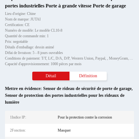
portes industrielles Porte à grande vitesse Porte de garage
Lieu d'origine: Chine
Nom de marque: JUTAI
Certification: CE
Numéro de modèle: Le modèle CL10-8
Quantité de commande min: 1
Prix: negotiable
Détails d'emballage: dessin animé
Délai de livraison: 5 - 8 jours ouvrables
Conditions de paiement: T/T, L/C, D/A, D/P, Western Union, Paypal, , MoneyGram, Alipay et ainsi de suite.
Capacité d'approvisionnement: 1000 pièces par mois
Détail
Définition
Mettre en évidence:
Sensor de rideau de sécurité de porte de garage
,
Sensor de protection des portes industrielles pour les rideaux de
lumière
1Indice IP:
Pour la protection contre la corrosion
2Fonction:
Masquer