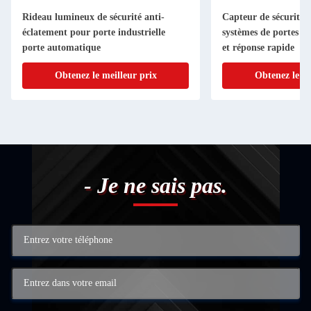
Rideau lumineux de sécurité anti-
Capteur de sécurité 
éclatement pour porte industrielle
systèmes de portes a
porte automatique
et réponse rapide
Obtenez le meilleur prix
Obtenez le me
- Je ne sais pas.