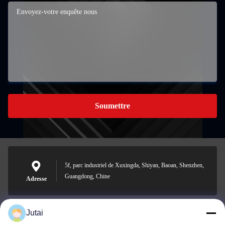
Soumettre
5f, parc industriel de Xuxingda, Shiyan, Baoan, Shenzhen,
Guangdong, Chine
Adresse
Jutai