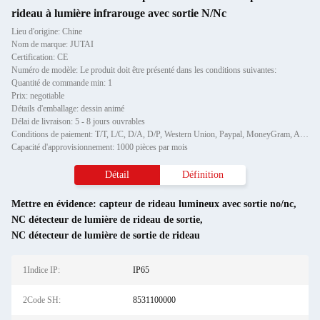
rideau à lumière infrarouge avec sortie N/Nc
Lieu d'origine: Chine
Nom de marque: JUTAI
Certification: CE
Numéro de modèle: Le produit doit être présenté dans les conditions suivantes:
Quantité de commande min: 1
Prix: negotiable
Détails d'emballage: dessin animé
Délai de livraison: 5 - 8 jours ouvrables
Conditions de paiement: T/T, L/C, D/A, D/P, Western Union, Paypal, MoneyGram, Alipay
Capacité d'approvisionnement: 1000 pièces par mois
Détail
Définition
Mettre en évidence:
capteur de rideau lumineux avec sortie no/nc
,
NC détecteur de lumière de rideau de sortie
,
NC détecteur de lumière de sortie de rideau
1Indice IP:
IP65
2Code SH:
8531100000