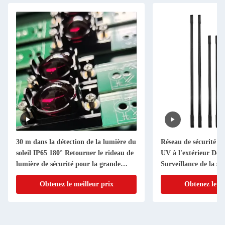
30 m dans la détection de la lumière du
Réseau de sécurité I
soleil IP65 180° Retourner le rideau de
UV à l'extérieur Déte
lumière de sécurité pour la grande
Surveillance de la séc
porte industrielle
Obtenez le meilleur prix
Obtenez le me