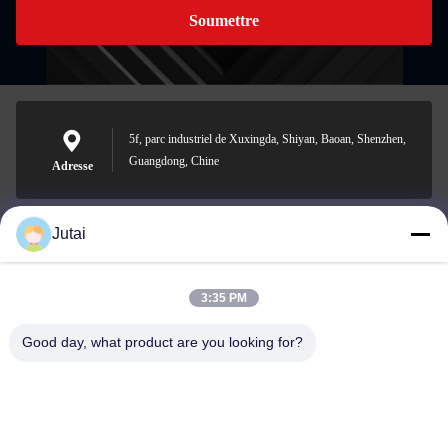
Soumettre
5f, parc industriel de Xuxingda, Shiyan, Baoan, Shenzhen,
Guangdong, Chine
Adresse
Jutai
jutaisales18@gmail.com
E-mail
3:35 PM
Good day, what product are you looking for?
0086-19166271852
Téléphone