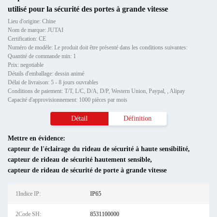
utilisé pour la sécurité des portes à grande vitesse
Lieu d'origine: Chine
Nom de marque: JUTAI
Certification: CE
Numéro de modèle: Le produit doit être présenté dans les conditions suivantes:
Quantité de commande min: 1
Prix: negotiable
Détails d'emballage: dessin animé
Délai de livraison: 5 - 8 jours ouvrables
Conditions de paiement: T/T, L/C, D/A, D/P, Western Union, Paypal, , Alipay
Capacité d'approvisionnement: 1000 pièces par mois
Détail
Définition
Mettre en évidence:
capteur de l'éclairage du rideau de sécurité à haute sensibilité
,
capteur de rideau de sécurité hautement sensible
,
capteur de rideau de sécurité de porte à grande vitesse
1Indice IP:
IP65
2Code SH:
8531100000