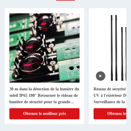
30 m dans la détection de la lumière du
Réseau de sécurité I
soleil IP65 180° Retourner le rideau de
UV à l'extérieur Déte
lumière de sécurité pour la grande
Surveillance de la séc
porte industrielle
Obtenez le meilleur prix
Obtenez le me