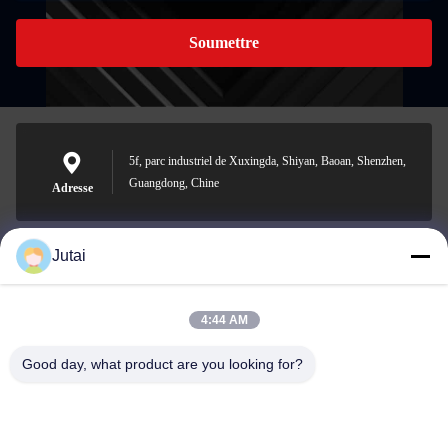
Soumettre
5f, parc industriel de Xuxingda, Shiyan, Baoan, Shenzhen,
Guangdong, Chine
Adresse
Jutai
jutaisales18@gmail.com
E-mail
4:44 AM
Good day, what product are you looking for?
0086-19166271852
Téléphone